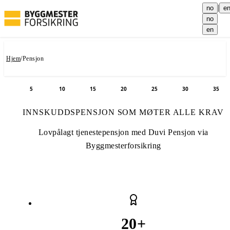
|
no
e
no
en
Hjem
/
Pensjon
5
10
15
20
25
30
35
Hopp til tittel
Inneholder animerte statistikker. Bruk Tab-tasten for å naviger
Hopp til statistikk
Hopp til innhold
Hopp til neste s
INNSKUDDSPENSJON SOM MØTER ALLE KRAV
Lovpålagt tjenestepensjon med Duvi Pensjon via
Byggmesterforsikring
3 animerte tellere
Fullført telling: 20 for års
100
%
fullført
20
+