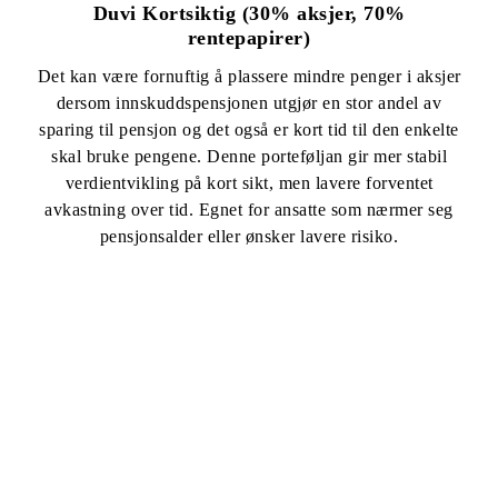
Duvi Kortsiktig (30% aksjer, 70%
rentepapirer)
Det kan være fornuftig å plassere mindre penger i aksjer
dersom innskuddspensjonen utgjør en stor andel av
sparing til pensjon og det også er kort tid til den enkelte
skal bruke pengene. Denne porteføljan gir mer stabil
verdientvikling på kort sikt, men lavere forventet
avkastning over tid. Egnet for ansatte som nærmer seg
pensjonsalder eller ønsker lavere risiko.
UFØREPENSJON - VIKTIG TRYGGHET FOR DINE
ANSATTE