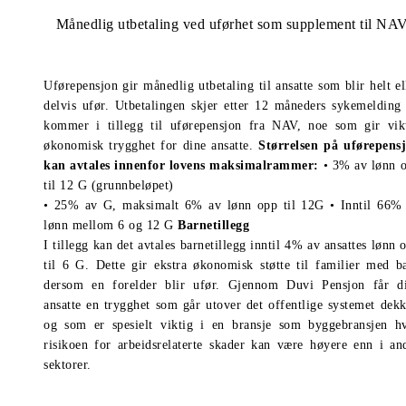
Månedlig utbetaling ved uførhet som supplement til NA
Uførepensjon gir månedlig utbetaling til ansatte som blir helt el
delvis ufør. Utbetalingen skjer etter 12 måneders sykemelding
kommer i tillegg til uførepensjon fra NAV, noe som gir vik
økonomisk trygghet for dine ansatte.
Størrelsen på uførepens
kan avtales innenfor lovens maksimalrammer:
• 3% av lønn 
til 12 G (grunnbeløpet)
• 25% av G, maksimalt 6% av lønn opp til 12G • Inntil 66%
lønn mellom 6 og 12 G
Barnetillegg
I tillegg kan det avtales barnetillegg inntil 4% av ansattes lønn 
til 6 G. Dette gir ekstra økonomisk støtte til familier med b
dersom en forelder blir ufør. Gjennom Duvi Pensjon får d
ansatte en trygghet som går utover det offentlige systemet dekk
og som er spesielt viktig i en bransje som byggebransjen h
risikoen for arbeidsrelaterte skader kan være høyere enn i an
sektorer.