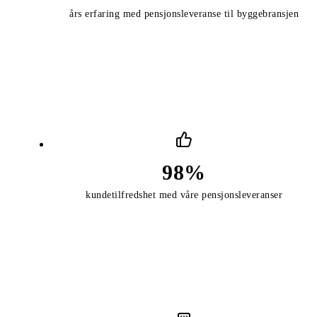
års erfaring med pensjonsleveranse til byggebransjen
Fullført telling: 98 for kun
100
%
fullført
98
%
kundetilfredshet med våre pensjonsleveranser
Fullført telling: 500 for bed
100
%
fullført