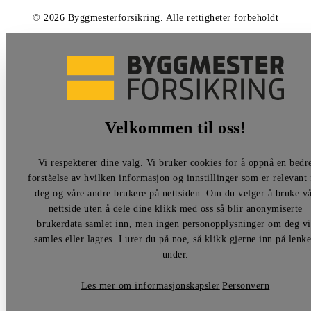
©
2026
Byggmesterforsikring
.
Alle rettigheter forbeholdt
Velkommen til oss!
Vi respekterer dine valg. Vi bruker cookies for å oppnå en bedr
forståelse av hvilken informasjon og innstillinger som er relevant 
deg og våre andre brukere på nettsiden. Om du velger å bruke v
nettside uten å dele dine klikk med oss så blir anonymiserte
brukerdata samlet inn, men ingen personopplysninger om deg vi
samles eller lagres. Lurer du på noe, så klikk gjerne inn på lenk
under.
Les mer om informasjonskapsler
|
Personvern