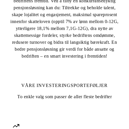
bedriftens fremtid. Ved å tilby en konkurransedyktig
pensjonsløsning kan du: Tiltrekke og beholde talent,
skape lojalitet og engasjement, maksimal spareprosent
innenfor skatteloven (opptil 7% av lønn mellom 0-12G,
ytterligere 18,1% mellom 7,1G-12G), dra nytte av
skattemessige fordeler, styrke bedriftens omdømme,
redusere turnover og bidra til langsiktig bærekraft. En
bedre pensjonsløsning gir verdi for både ansatte og
bedriften – en smart investering i fremtiden!
VÅRE INVESTERINGSPORTEFØLJER
To enkle valg som passer de aller fleste bedrifter