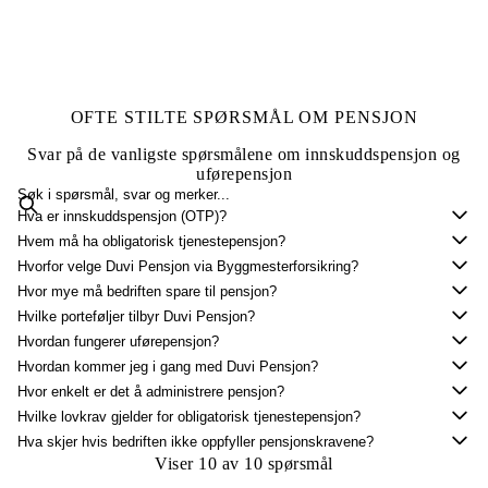
OFTE STILTE SPØRSMÅL OM PENSJON
Svar på de vanligste spørsmålene om innskuddspensjon og
uførepensjon
Skriv for å søke i spørsmål, svar og merker
Hva er innskuddspensjon (OTP)?
Hvem må ha obligatorisk tjenestepensjon?
Hvorfor velge Duvi Pensjon via Byggmesterforsikring?
Hvor mye må bedriften spare til pensjon?
Hvilke porteføljer tilbyr Duvi Pensjon?
Hvordan fungerer uførepensjon?
Hvordan kommer jeg i gang med Duvi Pensjon?
Hvor enkelt er det å administrere pensjon?
Hvilke lovkrav gjelder for obligatorisk tjenestepensjon?
Hva skjer hvis bedriften ikke oppfyller pensjonskravene?
Viser 10 av 10 spørsmål