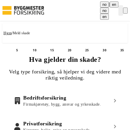
|
no
en
no
Curre
en
Hjem
/
Meld skade
5
10
15
20
25
30
35
Hva gjelder din skade?
Velg type forsikring, så hjelper vi deg videre med
riktig veiledning.
Bedriftsforsikring
Firmakjøretøy, bygg, ansvar og yrkesskade.
Privatforsikring