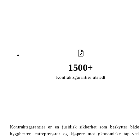
Fullført telling: 1500 for Ko
100
%
fullført
1500
+
Kontraktsgarantier utstedt
Kontraktsgarantier er en juridisk sikkerhet som beskytter både
byggherrer, entreprenører og kjøpere mot økonomiske tap ved