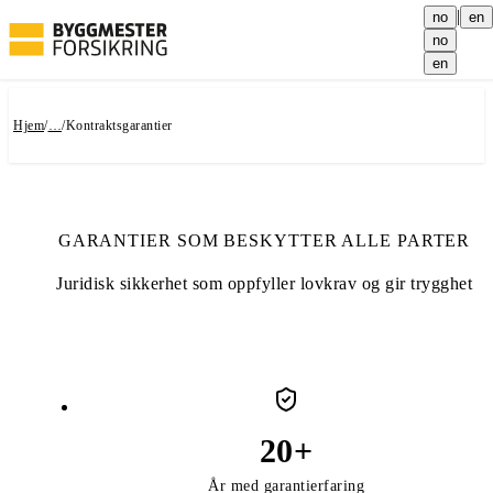
|
no
en
no
en
Hjem
/
…
/
Kontraktsgarantier
Hopp til tittel
Inneholder animerte statistikker. Bruk Tab-tasten for å naviger
Hopp til statistikk
Hopp til innhold
Hopp til neste s
GARANTIER SOM BESKYTTER ALLE PARTER
Juridisk sikkerhet som oppfyller lovkrav og gir trygghet
2 animerte tellere
Fullført telling: 20 for År 
100
%
fullført
20
+
År med garantierfaring