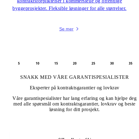
kontraktsforpliktelser i kommersielle og offentlige
byggeprosjekter. Fleksible løsninger for alle størrelser.
Se mer
5
10
15
20
25
30
35
SNAKK MED VÅRE GARANTISPESIALISTER
Eksperter på kontraktsgarantier og lovkrav
Våre garantispesialister har lang erfaring og kan hjelpe deg
med alle spørsmål om kontraktsgarantier, lovkrav og beste
løsning for ditt prosjekt.