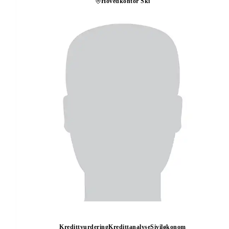
Hovedkontor Ski
Kredittvurdering
Kredittanalyse
Siviløkonom