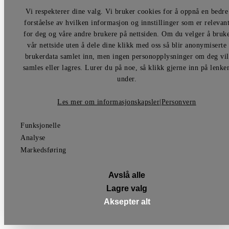
Vi respekterer dine valg. Vi bruker cookies for å oppnå en bedre
forståelse av hvilken informasjon og innstillinger som er relevan
for deg og våre andre brukere på nettsiden. Om du velger å bruk
vår nettside uten å dele dine klikk med oss så blir anonymiserte
brukerdata samlet inn, men ingen personopplysninger om deg vil
samles eller lagres. Lurer du på noe, så klikk gjerne inn på lenke
under.
Les mer om informasjonskapsler
|
Personvern
Funksjonelle
Analyse
Markedsføring
Avslå alle
Lagre valg
Aksepter alt