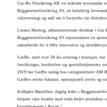
Gar-Bo Försäkring AB, en ledende leverandør av 
Byggmesterforsikring AS, en betydelig leverandø
vekststrategi og mål om å forsterke sin tilstede
Linnea Moberg, administrerende direktør i Gar-
Byggmesterforsikring AS representerer en spennen
samarbeide for å tilby innovative og skreddersyd
GarBo, med over 30 års erfaring i bransjen, har b
forsikringer, besiktelser og spesialisttjenester
2019 har GarBo rating hos ratinginstitutet AM B
GarBos sterke balanse, operasjonell ytelse og sta
Kolbjørn Røstelien, daglig leder i Byggmesterf
betjene våre kunder med enda bedre produkter og 
byggebransjen i Norge.”