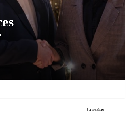
ces
F
Partnerships