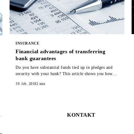
INSURANCE
Financial advantages of transferring
bank guarantees
Do you have substantial funds tied up in pledges and
security with your bank? This article shows you how
you can release all or part of those funds.
19. feb. 2018
2
min
R
KONTAKT