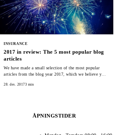
INSURANCE
2017 in review: The 5 most popular blog
articles
We have made a small selection of the most popular
articles from the blog year 2017, which we believe you
should take a look at if you missed them when they
28. des. 2017
3
min
were published.
ÅPNINGSTIDER