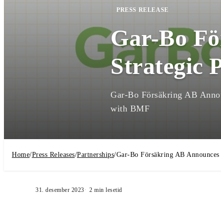
PRESS RELEASE
Gar-Bo Fö
Strategic
Gar-Bo Försäkring AB Annou
with BMF
Home
/
Press Releases
/
Partnerships
/
Gar-Bo Försäkring AB Announces 
31. desember 2023
2
min lesetid