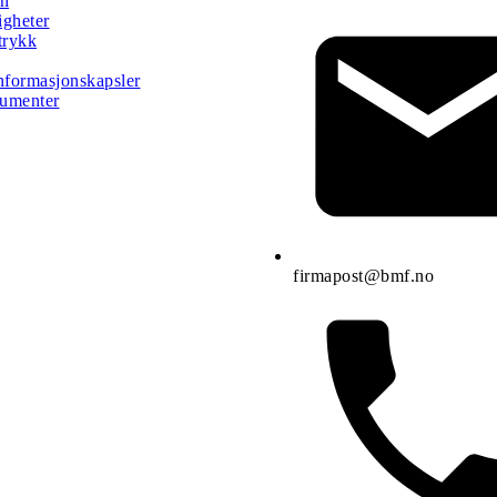
rn
gheter
trykk
nformasjonskapsler
umenter
firmapost@bmf.no