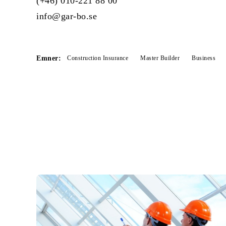
(+46) 010-221 88 00
info@gar-bo.se
Emner:
Construction Insurance
Master Builder
Business