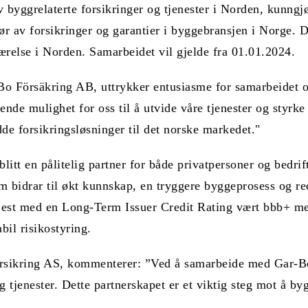
byggrelaterte forsikringer og tjenester i Norden, kunngjø
r av forsikringer og garantier i byggebransjen i Norge. D
værelse i Norden. Samarbeidet vil gjelde fra 01.01.2024.
Bo Försäkring AB, uttrykker entusiasme for samarbeidet o
de mulighet for oss til å utvide våre tjenester og styrke v
de forsikringsløsninger til det norske markedet."
litt en pålitelig partner for både privatpersoner og bedrif
 som bidrar til økt kunnskap, en tryggere byggeprosess og 
est med en Long-Term Issuer Credit Rating vært bbb+ med 
bil risikostyring.
orsikring AS, kommenterer: ”Ved å samarbeide med Gar-Bo 
tjenester. Dette partnerskapet er et viktig steg mot å byg