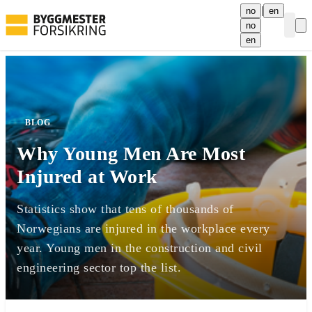
|
no
en
no
Curre
en
BLOG
Why Young Men Are Most
Injured at Work
Statistics show that tens of thousands of
Norwegians are injured in the workplace every
year. Young men in the construction and civil
engineering sector top the list.