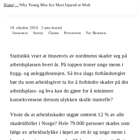
Home
/
…
/
Why Young Men Are Most Injured at Work
18. oktober 2016
5
min lesetid
Insurance
Surety
Claims
Prevention
For Business
Statistikk viser at titusenvis av nordmenn skader seg på
arbeidsplassen hvert år. På toppen troner unge menn i
bygg- og anleggsbransjen. Så hva slags forhåndsregler
bør du som arbeidsgiver ta for å forhindre skader på din
arbeidsplass- og hva kan du gjøre for å minimere
konsekvensene dersom ulykken skulle inntreffe?
Visste du at arbeidsskader utgjør omtrent 12 % av alle
skadetilfeller i Norge? Hele 79.000 personer skades som
følge av arbeidsulykke i løpet av ett år og unge menn i