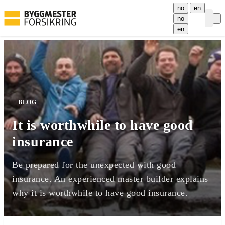
|
no
en
no
Curre
en
BLOG
It is worthwhile to have good
insurance
Be prepared for the unexpected with good
insurance. An experienced master builder explains
why it is worthwhile to have good insurance.