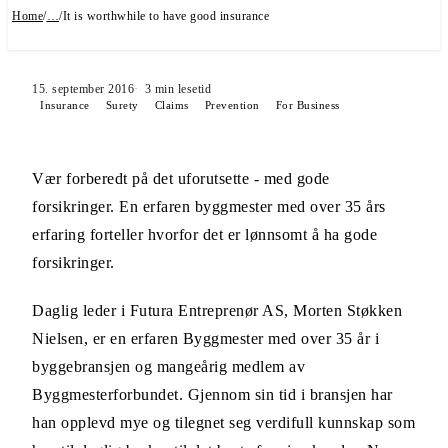
Home
/
…
/
It is worthwhile to have good insurance
15. september 2016
3
min lesetid
Insurance
Surety
Claims
Prevention
For Business
Vær forberedt på det uforutsette - med gode
forsikringer. En erfaren byggmester med over 35 års
erfaring forteller hvorfor det er lønnsomt å ha gode
forsikringer.
Daglig leder i Futura Entreprenør AS, Morten Støkken
Nielsen, er en erfaren Byggmester med over 35 år i
byggebransjen og mangeårig medlem av
Byggmesterforbundet. Gjennom sin tid i bransjen har
han opplevd mye og tilegnet seg verdifull kunnskap som