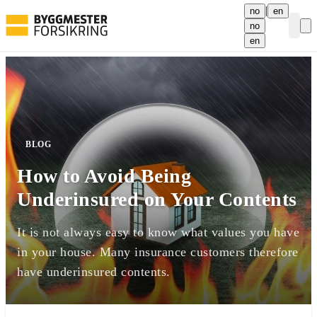
|
no
en
no
Curre
en
BLOG
How to Avoid Being
Underinsured on Your Contents
It is not always easy to know what values you have
in your house. Many insurance customers therefore
have underinsured contents.