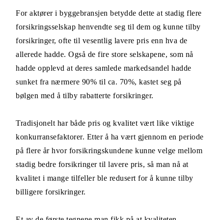
For aktører i byggebransjen betydde dette at stadig flere
forsikringsselskap henvendte seg til dem og kunne tilby
forsikringer, ofte til vesentlig lavere pris enn hva de
allerede hadde. Også de fire store selskapene, som nå
hadde opplevd at deres samlede markedsandel hadde
sunket fra nærmere 90% til ca. 70%, kastet seg på
bølgen med å tilby rabatterte forsikringer.
Tradisjonelt har både pris og kvalitet vært like viktige
konkurransefaktorer. Etter å ha vært gjennom en periode
på flere år hvor forsikringskundene kunne velge mellom
stadig bedre forsikringer til lavere pris, så man nå at
kvalitet i mange tilfeller ble redusert for å kunne tilby
billigere forsikringer.
Et av de første tegnene man fikk på at kvaliteten