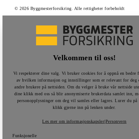
©
2026
Byggmesterforsikring
.
Alle rettigheter forbeholdt
Velkommen til oss!
Vi respekterer dine valg. Vi bruker cookies for å oppnå en bedre f
av hvilken informasjon og innstillinger som er relevant for deg
andre brukere på nettsiden. Om du velger å bruke vår nettside ut
dine klikk med oss så blir anonymiserte brukerdata samlet inn, 
personopplysninger om deg vil samles eller lagres. Lurer du på 
klikk gjerne inn på lenken under.
Les mer om informasjonskapsler
|
Personvern
Funksjonelle