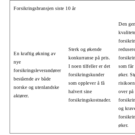
Forsikringsbransjen siste 10 år
Den gen
kvalitet
forsikr
Sterk og økende
redusere
En kraftig økning av
konkurranse på pris.
forsikri
nye
I noen tilfeller er det
som får
forsikringsleverandører
forsikringskunder
øker. St
bestående av både
som opplever å få
risikoen
norske og utenlandske
halvert sine
over på
aktører.
forsikringskostnader.
forsikr
og krave
forsikri
øker.