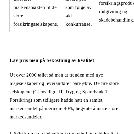
forsikringsproduk
markedsmakten til de
som følge av
rådgivning og
store
økt
skadebehandling
forsikringsselskapene.
konkurranse.
Lav pris men på bekostning av kvalitet
Ut over 2000 tallet så man at trenden med nye
nisjeselskaper og leverandører bare økte. De fire store
selskapene (Gjensidige, If, Tryg og Sparebank 1
Forsikring) som tidligere hadde hatt en samlet
markedsandel på nærmere 90%, begynte å miste store
markedsandeler.
I 2006 kom en regelendring som ytterligere bidro til å