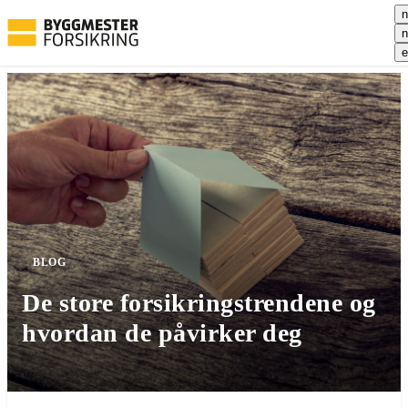
n
n
e
BLOG
De store forsikringstrendene og
hvordan de påvirker deg