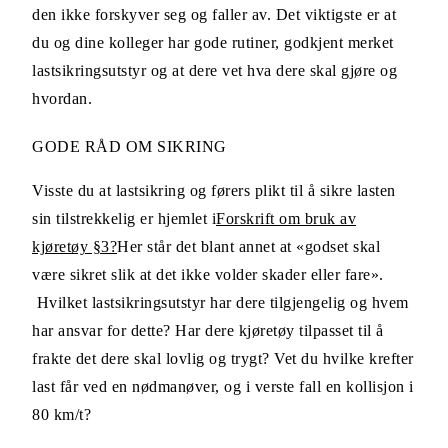
den ikke forskyver seg og faller av. Det viktigste er at
du og dine kolleger har gode rutiner, godkjent merket
lastsikringsutstyr og at dere vet hva dere skal gjøre og
hvordan.
GODE RÅD OM SIKRING
Visste du at lastsikring og førers plikt til å sikre lasten
sin tilstrekkelig er hjemlet i
Forskrift om bruk av
kjøretøy §3?
Her står det blant annet at «godset skal
være sikret slik at det ikke volder skader eller fare».
Hvilket lastsikringsutstyr har dere tilgjengelig og hvem
har ansvar for dette? Har dere kjøretøy tilpasset til å
frakte det dere skal lovlig og trygt? Vet du hvilke krefter
last får ved en nødmanøver, og i verste fall en kollisjon i
80 km/t?