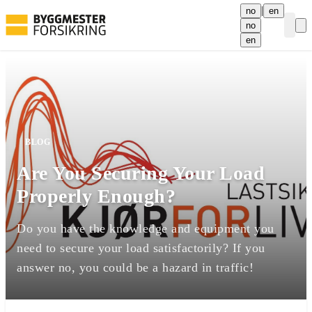
|
no
en
no
Curre
en
BLOG
Are You Securing Your Load
Properly Enough?
Do you have the knowledge and equipment you
need to secure your load satisfactorily? If you
answer no, you could be a hazard in traffic!