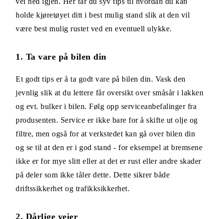
vei ned igjen. Her får du syv tips til hvordan du kan
holde kjøretøyet ditt i best mulig stand slik at den vil
være best mulig rustet ved en eventuell ulykke.
1. Ta vare på bilen din
Et godt tips er å ta godt vare på bilen din. Vask den
jevnlig slik at du lettere får oversikt over småsår i lakken
og evt. bulker i bilen. Følg opp serviceanbefalinger fra
produsenten. Service er ikke bare for å skifte ut olje og
filtre, men også for at verkstedet kan gå over bilen din
og se til at den er i god stand - for eksempel at bremsene
ikke er for mye slitt eller at det er rust eller andre skader
på deler som ikke tåler dette. Dette sikrer både
driftssikkerhet og trafikksikkerhet.
2. Dårlige veier