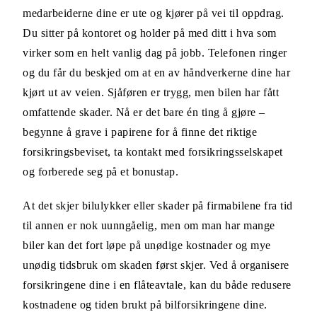
medarbeiderne dine er ute og kjører på vei til oppdrag.
Du sitter på kontoret og holder på med ditt i hva som
virker som en helt vanlig dag på jobb. Telefonen ringer
og du får du beskjed om at en av håndverkerne dine har
kjørt ut av veien. Sjåføren er trygg, men bilen har fått
omfattende skader. Nå er det bare én ting å gjøre –
begynne å grave i papirene for å finne det riktige
forsikringsbeviset, ta kontakt med forsikringsselskapet
og forberede seg på et bonustap.
At det skjer bilulykker eller skader på firmabilene fra tid
til annen er nok uunngåelig, men om man har mange
biler kan det fort løpe på unødige kostnader og mye
unødig tidsbruk om skaden først skjer. Ved å organisere
forsikringene dine i en flåteavtale, kan du både redusere
kostnadene og tiden brukt på bilforsikringene dine.