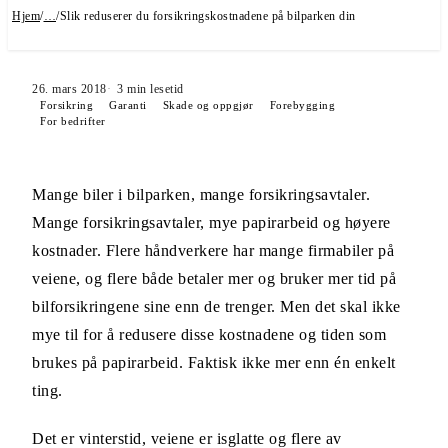
Hjem
/
…
/
Slik reduserer du forsikringskostnadene på bilparken din
26. mars 2018
3
min lesetid
Forsikring
Garanti
Skade og oppgjør
Forebygging
For bedrifter
Mange biler i bilparken, mange forsikringsavtaler.
Mange forsikringsavtaler, mye papirarbeid og høyere
kostnader. Flere håndverkere har mange firmabiler på
veiene, og flere både betaler mer og bruker mer tid på
bilforsikringene sine enn de trenger. Men det skal ikke
mye til for å redusere disse kostnadene og tiden som
brukes på papirarbeid. Faktisk ikke mer enn én enkelt
ting.
Det er vinterstid, veiene er isglatte og flere av