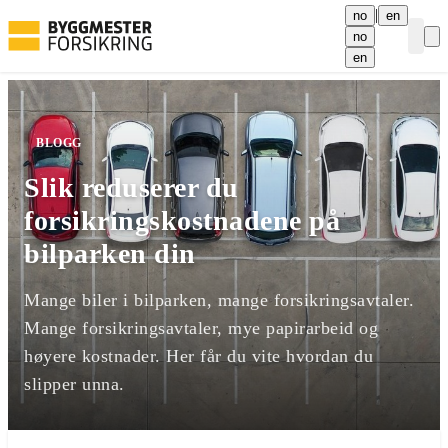
|
no
en
no
Curre
en
BLOGG
Slik reduserer du
forsikringskostnadene på
bilparken din
Mange biler i bilparken, mange forsikringsavtaler.
Mange forsikringsavtaler, mye papirarbeid og
høyere kostnader. Her får du vite hvordan du
slipper unna.