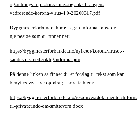
og-retningslinjer-for-skade--og-takstbransjen-
vedrorende-korona-virus-4.0-20200317.pdf
Byggmesterforbundet har en egen informasjons- og
hjelpeside som du finner her:
https://byggmesterforbundet.no/nyheter/koronaviruset--
samleside-med-viktig-informasjon
På denne linken så finner du et forslag til tekst som kan
benyttes ved nye oppdrag i private hjem:
https://byggmesterforbundet.no/resources/dokumenter/Inform
til-privatkunde-om-smittevern.docx