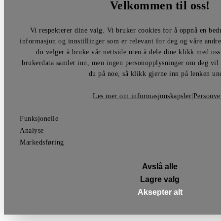
Velkommen til oss!
Vi respekterer dine valg. Vi bruker cookies for å oppnå en bedr
informasjon og innstillinger som er relevant for deg og våre andr
du velger å bruke vår nettside uten å dele dine klikk med oss
brukerdata samlet inn, men ingen personopplysninger om deg vil s
du på noe, så klikk gjerne inn på lenken un
Les mer om informasjonskapsler
|
Personve
Funksjonelle
Analyse
Markedsføring
Avslå alle
Lagre valg
Aksepter alt