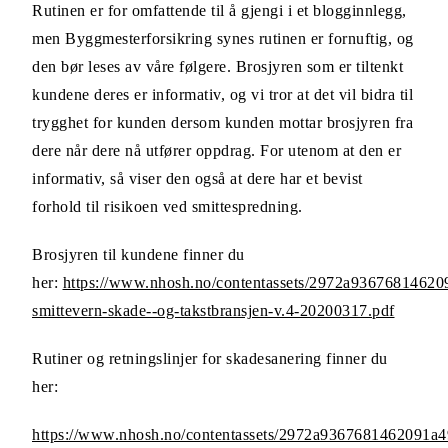
Rutinen er for omfattende til å gjengi i et blogginnlegg,
men Byggmesterforsikring synes rutinen er fornuftig, og
den bør leses av våre følgere. Brosjyren som er tiltenkt
kundene deres er informativ, og vi tror at det vil bidra til
trygghet for kunden dersom kunden mottar brosjyren fra
dere når dere nå utfører oppdrag. For utenom at den er
informativ, så viser den også at dere har et bevist
forhold til risikoen ved smittespredning.
Brosjyren til kundene finner du
her:
https://www.nhosh.no/contentassets/2972a93676814620
smittevern-skade--og-takstbransjen-v.4-20200317.pdf
Rutiner og retningslinjer for skadesanering finner du
her:
https://www.nhosh.no/contentassets/2972a9367681462091a4