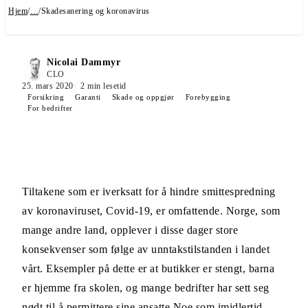
Hjem
/
…
/
Skadesanering og koronavirus
Nicolai Dammyr
CLO
25. mars 2020
2
min lesetid
Forsikring
Garanti
Skade og oppgjør
Forebygging
For bedrifter
Tiltakene som er iverksatt for å hindre smittespredning
av koronaviruset, Covid-19, er omfattende. Norge, som
mange andre land, opplever i disse dager store
konsekvenser som følge av unntakstilstanden i landet
vårt. Eksempler på dette er at butikker er stengt, barna
er hjemme fra skolen, og mange bedrifter har sett seg
nødt til å permittere sine ansatte.Noe som imidlertid