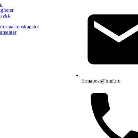
rn
gheter
trykk
nformasjonskapsler
umenter
firmapost@bmf.no