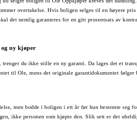
 du selger boligen til Ole Oppkjøper kreves det handling.
mmer overtakelse. Hvis boligen selges til en høyere pris e
skal det nemlig garanteres for en gitt prosentsats av kont
 og ny kjøper
renger du ikke stille en ny garanti. Da lages det et tran
ntet til Ole, mens det originale garantidokumentet følger 
lelse, men bodde i boligen i ett år før hun bestemte seg f
gen, ikke personen som kjøpte den. Slik sett er det uheld