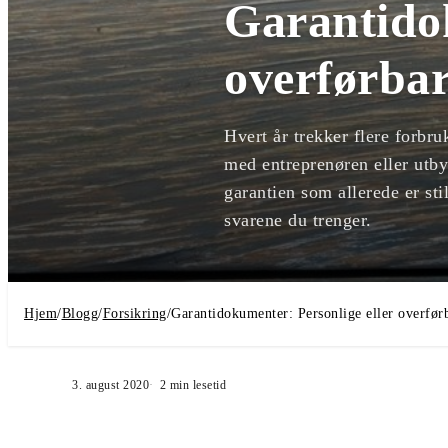
Garantidok
overførba
Hvert år trekker flere forbru
med entreprenøren eller utb
garantien som allerede er sti
svarene du trenger.
Hjem
/
Blogg
/
Forsikring
/
Garantidokumenter: Personlige eller overfør
3. august 2020
2
min lesetid