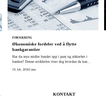
FORSIKRING
Økonomiske fordeler ved å flytte
bankgarantier
Har du mye midler bundet opp i pant og sikkerhet i
banken? Denne artikkelen viser deg hvordan du kan
løse ut hele eller deler av midlene.
19. feb. 2018
2
min
R
KONTAKT