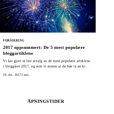
FORSIKRING
2017 oppsummert: De 5 mest populære
bloggartiklene
Vi har gjort et lite utvalg av de mest populære artiklene
i bloggåret 2017, og som vi mener at du bør ta en kikk
på om du gikk glipp av de ble publisert.
28. des. 2017
3
min
ÅPNINGSTIDER