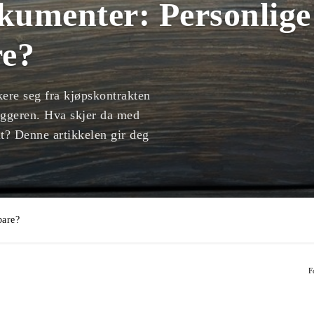
umenter: Personlige 
re?
kere seg fra kjøpskontrakten
yggeren. Hva skjer da med
lt? Denne artikkelen gir deg
bare?
F