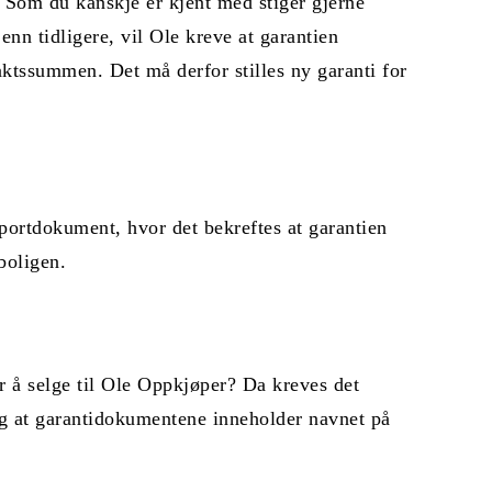
 Som du kanskje er kjent med stiger gjerne
nn tidligere, vil Ole kreve at garantien
raktssummen. Det må derfor stilles ny garanti for
sportdokument, hvor det bekreftes at garantien
boligen.
or å selge til Ole Oppkjøper? Da kreves det
ig at garantidokumentene inneholder navnet på