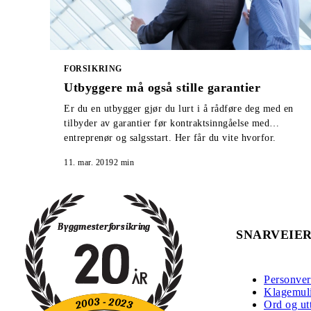
FORSIKRING
Utbyggere må også stille garantier
Er du en utbygger gjør du lurt i å rådføre deg med en
tilbyder av garantier før kontraktsinngåelse med
entreprenør og salgsstart. Her får du vite hvorfor.
11. mar. 2019
2
min
SNARVEIE
Personve
Klagemuli
Ord og ut