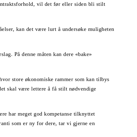
raktsforhold, vil det før eller siden bli stilt
åelser, kan det være lurt å undersøke muligheten
verslag. På denne måten kan dere «bake»
de hvor store økonomiske rammer som kan tilbys
t skal være lettere å få stilt nødvendige
vere har meget god kompetanse tilknyttet
nti som er ny for dere, tar vi gjerne en