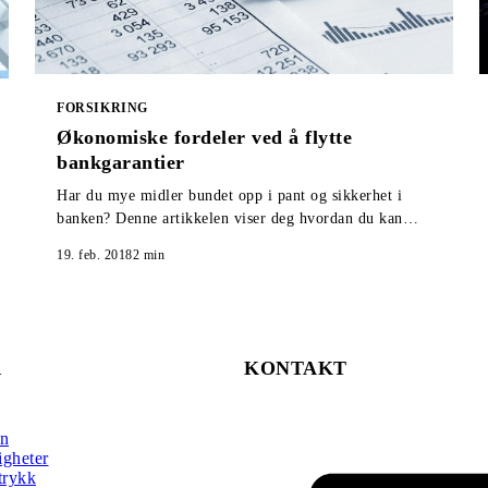
FORSIKRING
Økonomiske fordeler ved å flytte
bankgarantier
Har du mye midler bundet opp i pant og sikkerhet i
banken? Denne artikkelen viser deg hvordan du kan
løse ut hele eller deler av midlene.
19. feb. 2018
2
min
R
KONTAKT
rn
gheter
trykk