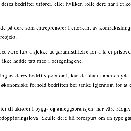
res bedrifter utfører, eller hvilken rolle dere har i et kont
e på dere som entreprenører i etterkant av kontraktsinng
rosjekt.
t være lurt å sjekke ut garantistillelse for å få et priso
e ikke hadde tatt med i beregningene.
ering av deres bedrifts økonomi, kan de blant annet anty
 økonomiske forhold bedriften bør tenke igjennom for at de
er til aktører i bygg- og anleggsbransjen, har våre rådgi
doppføringslova. Skulle dere bli forespurt om en type gara