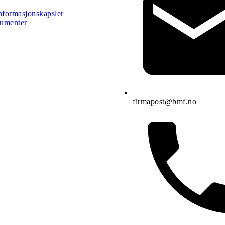
nformasjonskapsler
umenter
firmapost@bmf.no