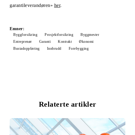
garantileverandøren»
her
.
Emner:
Byggforsikring
Prosjektforsikring
Byggmester
Entreprenør
Garanti
Kontrakt
Økonomi
Bustadoppføring
Innbrudd
Forebygging
Relaterte artikler