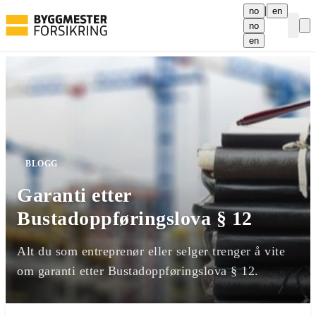
|
no
en
no
Curre
en
BLOGG
Garanti etter
Bustadoppføringslova § 12
Alt du som entreprenør eller selger trenger å vite
om garanti etter Bustadoppføringslova § 12.