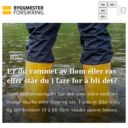
|
no
en
no
Curre
en
BLOGG
Er du rammet av flom eller ras
eller står du i fare for å bli det?
Store nedbørsmengder har den siste tiden medført
mange skader etter flom og ras. Faren er ikke over,
og det kommer til å bli flere skader utover høsten.