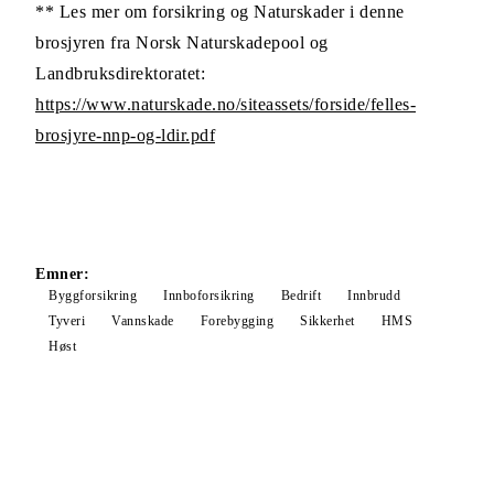
** Les mer om forsikring og Naturskader i denne
brosjyren fra Norsk Naturskadepool og
Landbruksdirektoratet:
https://www.naturskade.no/siteassets/forside/felles-
brosjyre-nnp-og-ldir.pdf
Emner:
Byggforsikring
Innboforsikring
Bedrift
Innbrudd
Tyveri
Vannskade
Forebygging
Sikkerhet
HMS
Høst