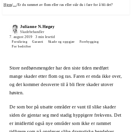
Hjem
/
…
/
Er du rammet av flom eller ras eller står du i fare for å bli det?
Julianne N.Høgøy
Skadebehandler
7. august 2019
3
min lesetid
Forsikring
Garanti
Skade og oppgjør
Forebygging
For bedrifter
Store nedbørsmengder har den siste tiden medført
mange skader etter flom og ras. Faren er enda ikke over,
og det kommer dessverre til å bli flere skader utover
høsten.
De som bor på utsatte områder er vant til slike skader
siden de gjentar seg med stadig hyppigere frekvens. Det
er imidlertid også nye områder som ikke er rammet
tidligere som nå opplever slike dramatiske hendelser.