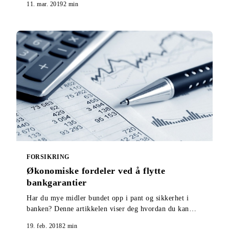
11. mar. 2019
2
min
FORSIKRING
Økonomiske fordeler ved å flytte
bankgarantier
Har du mye midler bundet opp i pant og sikkerhet i
banken? Denne artikkelen viser deg hvordan du kan
løse ut hele eller deler av midlene.
19. feb. 2018
2
min