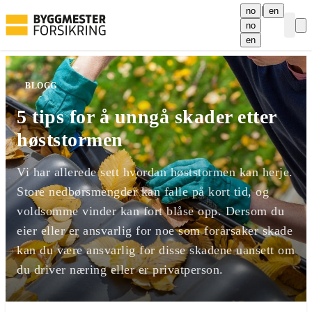
|
no
en
no
Curre
en
BLOGG
5 tips for å unngå skader etter
høststormen
Vi har allerede sett hvordan høststormen kan herje.
Store nedbørsmengder kan falle på kort tid, og
voldsomme vinder kan fort blåse opp. Dersom du
eier eller er ansvarlig for noe som forårsaker skade
kan du være ansvarlig for disse skadene uansett om
du driver næring eller er privatperson.