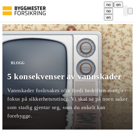
|
no
en
no
Curre
en
BLOGG
5 konsekvenser av vannskader
Vannskader forårsakes ofte fordi bedriften mangler
fokus på sikkerhetsrutiner. Vi skal se på noen saker
som stadig gjentar seg, som du enkelt kan
forebygge.