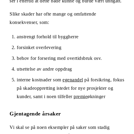
ser i ettertid at dette både kunne og burde vært unngått.
Slike skader har ofte mange og omfattende
konsekvenser, som:
anstrengt forhold til byggherre
forsinket overlevering
behov for forsering med overtidsbruk osv.
utsettelse av andre oppdrag
interne kostnader som
egenandel
på forsikring, fokus
på skadeoppretting istedet for nye prosjekter og
kunder, samt i noen tilfeller
premie
økninger
Gjentagende årsaker
Vi skal se på noen eksempler på saker som stadig